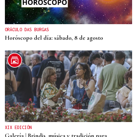
El PSOE garantiza que Felipe VI visitará Ceuta
“cuando sea oportuno”
ORÁCULO DAS BURGAS
Horóscopo del día: sábado, 8 de agosto
XIX EDICIÓN
Galería | Brindis, música y tradición para