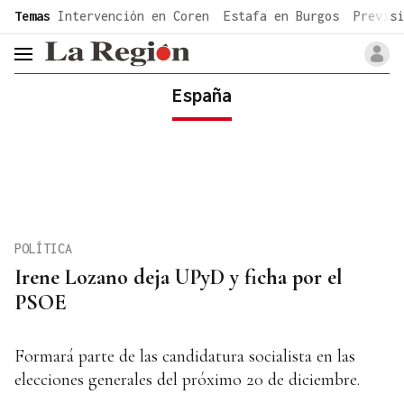
common.go-to-content
Temas
Intervención en Coren
Estafa en Burgos
Previsi
header.menu.open
España
POLÍTICA
Irene Lozano deja UPyD y ficha por el
PSOE
Formará parte de las candidatura socialista en las
elecciones generales del próximo 20 de diciembre.