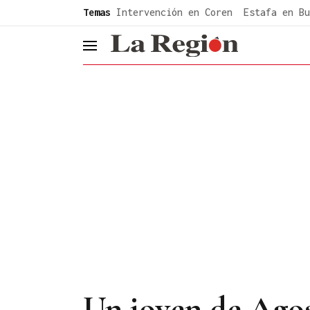
common.go-to-content
Temas
Intervención en Coren
Estafa en Bu
header.menu.open
Un joven de Agost