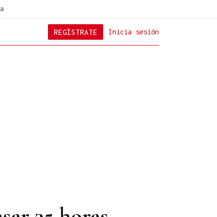
a
REGÍSTRATE
Inicia sesión
asar 35 horas