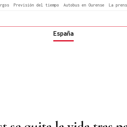
rgos
Previsión del tiempo
Autobus en Ourense
La prens
España
 se quita la vida tras p