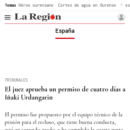
common.go-to-content
Temas
Héroe ourensano
Cortes de agua en Ourense
Pres
header.menu.open
España
TRIBUNALES
El juez aprueba un permiso de cuatro días a
Iñaki Urdangarin
El permiso fue propuesto por el equipo técnico de la
prisión para el recluso, que tiene buena conducta,
está en segundo grado, y ha cumplido la cuarta parte