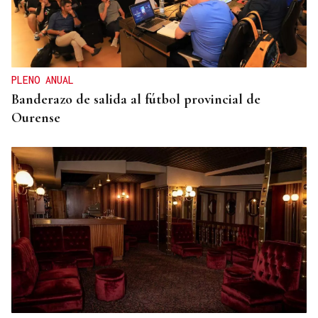
"LA LEY TIENE QUE CUMPLIRSE"
El Gobierno alerta a las CCAA que si se niegan a
acoger menores de Ceuta "entonces tendrá que
actuar de oficio Fiscalía"
PLENO ANUAL
Banderazo de salida al fútbol provincial de
Ourense