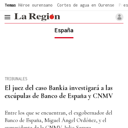
common.go-to-content
Temas
Héroe ourensano
Cortes de agua en Ourense
Pres
header.menu.open
España
TRIBUNALES
El juez del caso Bankia investigará a las
excúpulas de Banco de España y CNMV
Entre los que se encuentran, el exgobernador del
Banco de España, Miguel Ángel Ordóñez, y el
expresidente de la CNMV, Julio Segura