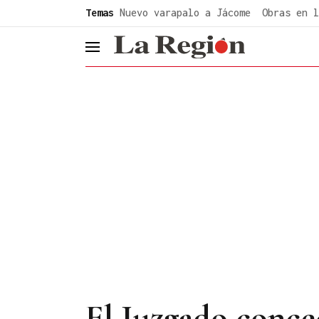
common.go-to-content
Temas
Nuevo varapalo a Jácome
Obras en l
header.menu.open
El Juzgado conced