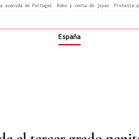
a avenida de Portugal
Robo y venta de joyas
Protesta p
España
e el tercer grado penit