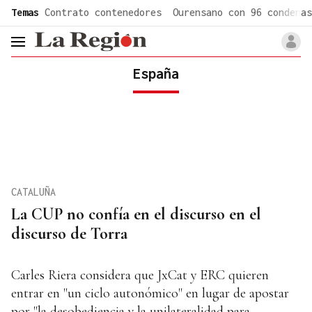
common.go-to-content
Temas
Contrato contenedores
Ourensano con 96 condenas
header.menu.open
España
CATALUÑA
La CUP no confía en el discurso en el
discurso de Torra
Carles Riera considera que JxCat y ERC quieren
entrar en "un ciclo autonómico" en lugar de apostar
por "la desobediencia y la unilateralidad para