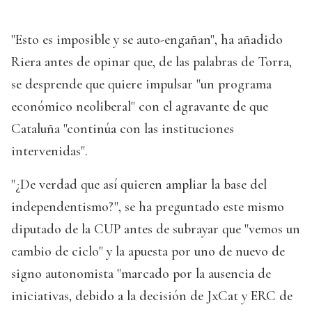
"Esto es imposible y se auto-engañan", ha añadido
Riera antes de opinar que, de las palabras de Torra,
se desprende que quiere impulsar "un programa
económico neoliberal" con el agravante de que
Cataluña "continúa con las instituciones
intervenidas".
"¿De verdad que así quieren ampliar la base del
independentismo?", se ha preguntado este mismo
diputado de la CUP antes de subrayar que "vemos un
cambio de ciclo" y la apuesta por uno de nuevo de
signo autonomista "marcado por la ausencia de
iniciativas, debido a la decisión de JxCat y ERC de