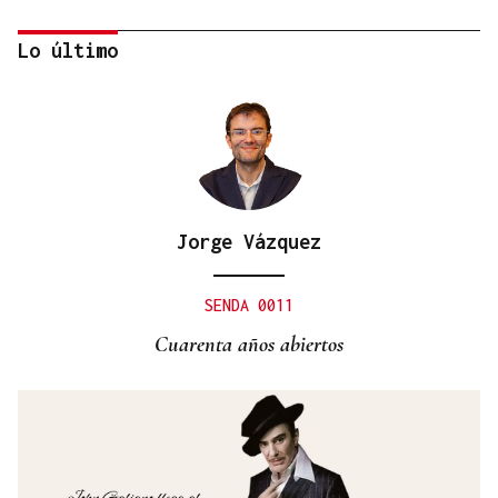
Lo último
Jorge Vázquez
VIOLENCIA MACHISTA
Prisión sin fianza para el hombre que asesinó a su
SENDA 0011
mujer en un centro comercial de Murcia
Cuarenta años abiertos