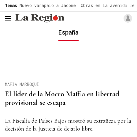
common.go-to-content
Temas
Nuevo varapalo a Jácome
Obras en la avenida de 
header.menu.open
España
MAFIA MARROQUÍ
El líder de la Mocro Maffia en libertad
provisional se escapa
La Fiscalía de Países Bajos mostró su extrañeza por la
decisión de la Justicia de dejarlo libre.