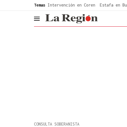
common.go-to-content
Temas
Intervención en Coren
Estafa en Bu
header.menu.open
CONSULTA SOBERANISTA