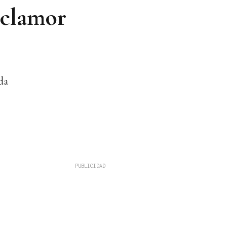
 clamor
ada