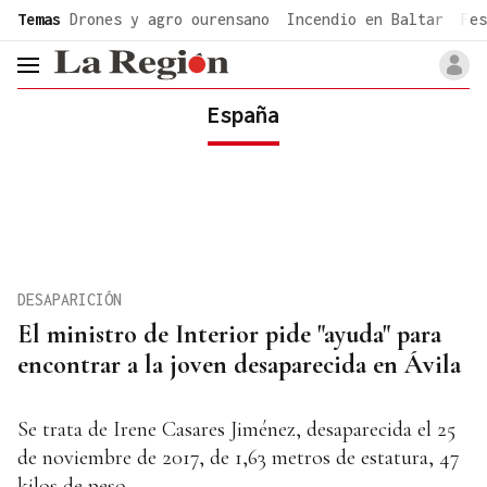
common.go-to-content
Temas
Drones y agro ourensano
Incendio en Baltar
Fes
header.menu.open
España
DESAPARICIÓN
El ministro de Interior pide "ayuda" para
encontrar a la joven desaparecida en Ávila
Se trata de Irene Casares Jiménez, desaparecida el 25
de noviembre de 2017, de 1,63 metros de estatura, 47
kilos de peso