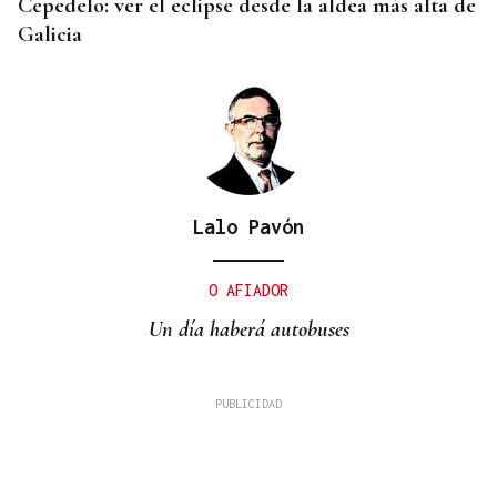
Cepedelo: ver el eclipse desde la aldea más alta de
Galicia
Lalo Pavón
O AFIADOR
Un día haberá autobuses