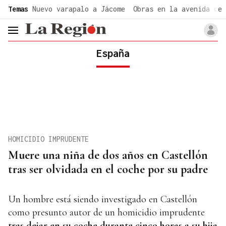
common.go-to-content
Temas
Nuevo varapalo a Jácome
Obras en la avenida de 
header.menu.open
España
HOMICIDIO IMPRUDENTE
Muere una niña de dos años en Castellón
tras ser olvidada en el coche por su padre
Un hombre está siendo investigado en Castellón
como presunto autor de un homicidio imprudente
tras dejar en su coche durante cinco horas a su hija