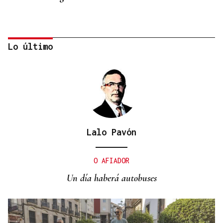
Lo último
Lalo Pavón
CRECIMIENTO DEMOGRÁFICO
Gráfico | España roza los 50 millones de habitantes
O AFIADOR
tras alcanzar un nuevo máximo histórico
Un día haberá autobuses