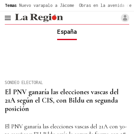
common.go-to-content
Temas
Nuevo varapalo a Jácome
Obras en la avenida de 
header.menu.open
España
SONDEO ELECTORAL
El PNV ganaría las elecciones vascas del
21A según el CIS, con Bildu en segunda
posición
El PNV ganaría las elecciones vascas del 21A con 30-