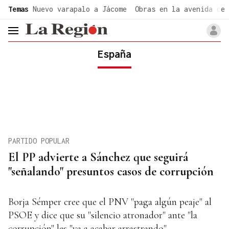
common.go-to-content
Temas
Nuevo varapalo a Jácome
Obras en la avenida de 
header.menu.open
España
PARTIDO POPULAR
El PP advierte a Sánchez que seguirá
"señalando" presuntos casos de corrupción
Borja Sémper cree que el PNV "paga algún peaje" al
PSOE y dice que su "silencio atronador" ante "la
corrupción" les "va a acabar arrastrando"