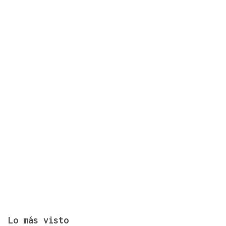
El "folk vulnerable" de Inés de Lis en su debut
como solista
Lo más visto