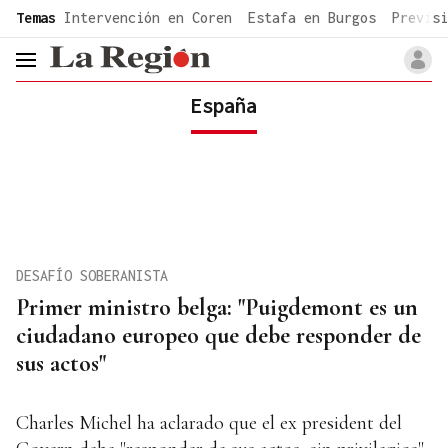
common.go-to-content
Temas
Intervención en Coren
Estafa en Burgos
Previsi
header.menu.open
España
DESAFÍO SOBERANISTA
Primer ministro belga: "Puigdemont es un
ciudadano europeo que debe responder de
sus actos"
Charles Michel ha aclarado que el ex president del