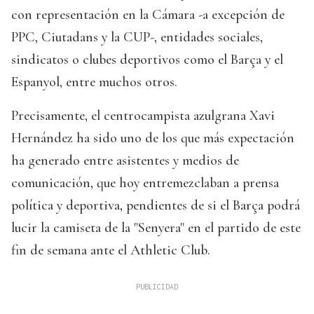
con representación en la Cámara -a excepción de
PPC, Ciutadans y la CUP-, entidades sociales,
sindicatos o clubes deportivos como el Barça y el
Espanyol, entre muchos otros.
Precisamente, el centrocampista azulgrana Xavi
Hernández ha sido uno de los que más expectación
ha generado entre asistentes y medios de
comunicación, que hoy entremezclaban a prensa
política y deportiva, pendientes de si el Barça podrá
lucir la camiseta de la "Senyera" en el partido de este
fin de semana ante el Athletic Club.