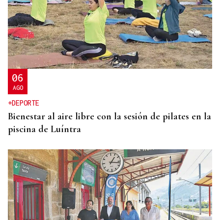
TIROTEO CON HERIDOS
Un guardia civil gallego mata a su expareja,
también agente, en el cuartel de Llanes y muere
tras ser abatido
06
AGO
+DEPORTE
Bienestar al aire libre con la sesión de pilates en la
piscina de Luíntra