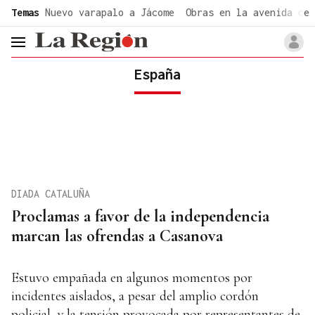
common.go-to-content
Temas
Nuevo varapalo a Jácome
Obras en la avenida de 
header.menu.open
España
DIADA CATALUÑA
Proclamas a favor de la independencia
marcan las ofrendas a Casanova
Estuvo empañada en algunos momentos por
incidentes aislados, a pesar del amplio cordón
policial, y la tensión provocada por representantes de