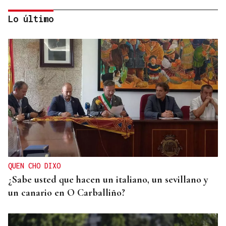
Lo último
INCENDIO EN UN BARRANCO
Unos 200 efectivos combaten el incendio de Tírig,
que ya roza las 400 hectáreas
QUEN CHO DIXO
¿Sabe usted que hacen un italiano, un sevillano y
un canario en O Carballiño?