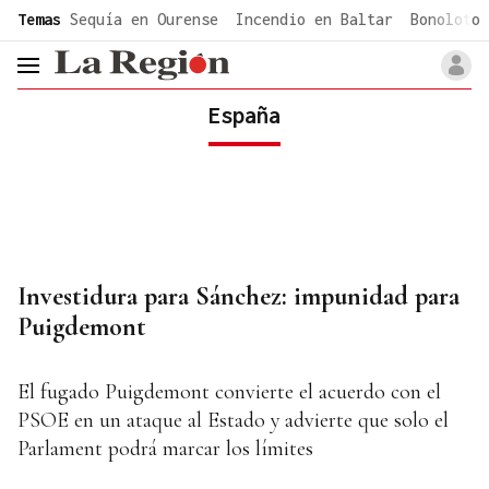
common.go-to-content
Temas
Sequía en Ourense
Incendio en Baltar
Bonoloto 
header.menu.open
España
Investidura para Sánchez: impunidad para
Puigdemont
El fugado Puigdemont convierte el acuerdo con el
PSOE en un ataque al Estado y advierte que solo el
Parlament podrá marcar los límites