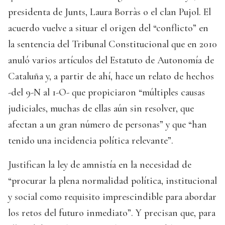
presidenta de Junts, Laura Borràs o el clan Pujol. El
acuerdo vuelve a situar el origen del “conflicto” en
la sentencia del Tribunal Constitucional que en 2010
anuló varios artículos del Estatuto de Autonomía de
Cataluña y, a partir de ahí, hace un relato de hechos
-del 9-N al 1-O- que propiciaron “múltiples causas
judiciales, muchas de ellas aún sin resolver, que
afectan a un gran número de personas” y que “han
tenido una incidencia política relevante”.
Justifican la ley de amnistía en la necesidad de
“procurar la plena normalidad política, institucional
y social como requisito imprescindible para abordar
los retos del futuro inmediato”. Y precisan que, para