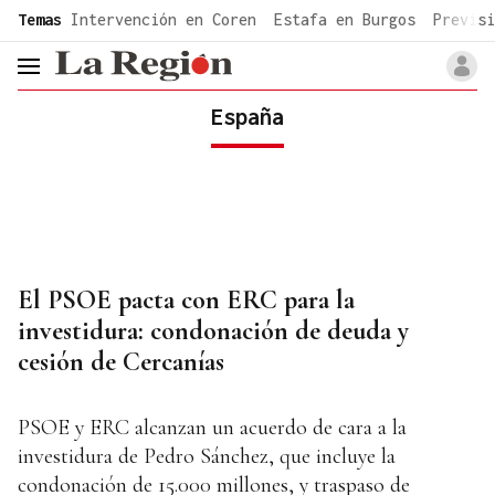
common.go-to-content
Temas
Intervención en Coren
Estafa en Burgos
Previsi
header.menu.open
España
El PSOE pacta con ERC para la
investidura: condonación de deuda y
cesión de Cercanías
PSOE y ERC alcanzan un acuerdo de cara a la
investidura de Pedro Sánchez, que incluye la
condonación de 15.000 millones, y traspaso de