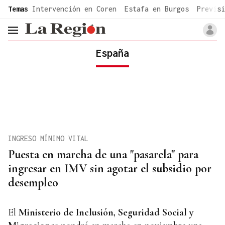
common.go-to-content
Temas
Intervención en Coren
Estafa en Burgos
Previsi
header.menu.open
España
INGRESO MÍNIMO VITAL
Puesta en marcha de una "pasarela" para
ingresar en IMV sin agotar el subsidio por
desempleo
El
Ministerio de Inclusión, Seguridad Social y