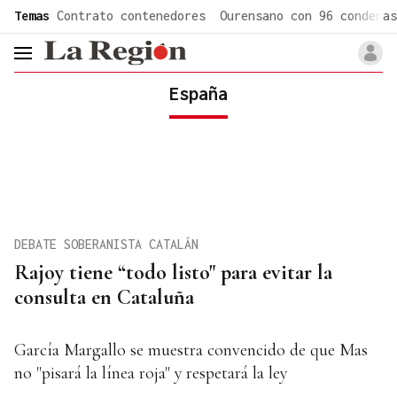
common.go-to-content
Temas
Contrato contenedores
Ourensano con 96 condenas
header.menu.open
España
DEBATE SOBERANISTA CATALÁN
Rajoy tiene “todo listo" para evitar la
consulta en Cataluña
García Margallo se muestra convencido de que Mas
no "pisará la línea roja" y respetará la ley