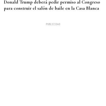
Donald Trump deberá pedir permiso al Congreso
para construir el salón de baile en la Casa Blanca
QUEN CHO DIXO
¿Sabe usted que desde la alerta por sequía en
Xunqueira de Ambía se consume el doble de agua?