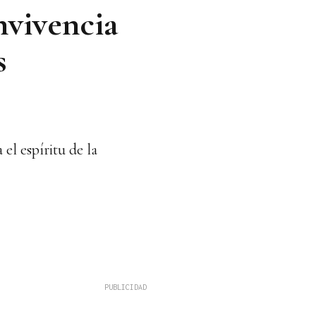
onvivencia
s
el espíritu de la