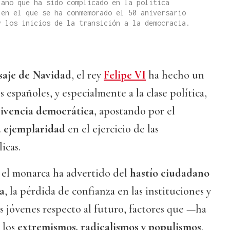
 año que ha sido complicado en la política
 en el que se ha conmemorado el 50 aniversario
y los inicios de la transición a la democracia.
aje de Navidad
, el rey
Felipe VI
ha hecho un
 españoles, y especialmente a la clase política,
vivencia democrática
, apostando por el
la ejemplaridad
en el ejercicio de las
icas.
, el monarca ha advertido del
hastío ciudadano
ca
, la pérdida de confianza en las instituciones y
s jóvenes respecto al futuro, factores que —ha
 los
extremismos, radicalismos y populismos
.