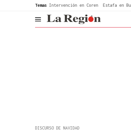
common.go-to-content
Temas
Intervención en Coren
Estafa en Bu
header.menu.open
DISCURSO DE NAVIDAD