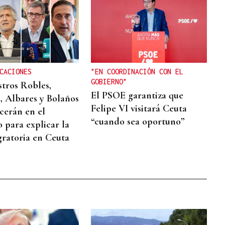
CACIONES
"EN COORDINACIÓN CON EL
GOBIERNO"
stros Robles,
El PSOE garantiza que
, Albares y Bolaños
Felipe VI visitará Ceuta
erán en el
“cuando sea oportuno”
 para explicar la
gratoria en Ceuta