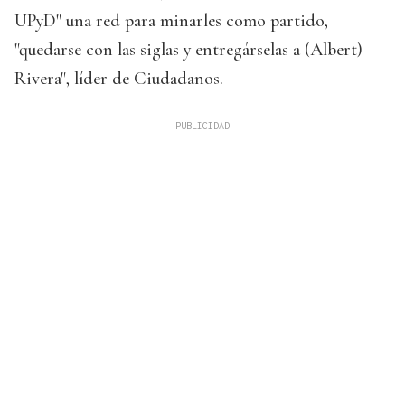
UPyD" una red para minarles como partido,
"quedarse con las siglas y entregárselas a (Albert)
Rivera", líder de Ciudadanos.