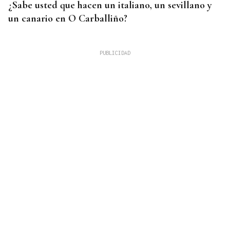
¿Sabe usted que hacen un italiano, un sevillano y
un canario en O Carballiño?
RIESGO DE INCENDIOS
Activada la alerta amarilla por calor en Ourense
para este lunes