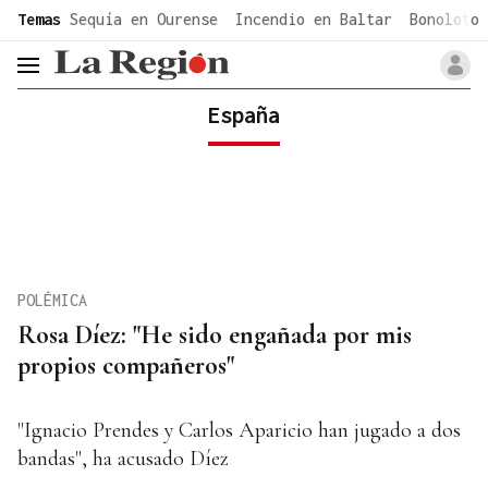
common.go-to-content
Temas
Sequía en Ourense
Incendio en Baltar
Bonoloto 
header.menu.open
España
POLÉMICA
Rosa Díez: "He sido engañada por mis
propios compañeros"
"Ignacio Prendes y Carlos Aparicio han jugado a dos
bandas", ha acusado Díez