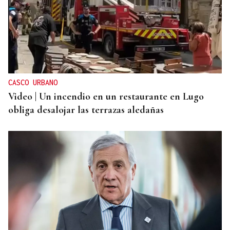
INCENDIO EN UN BARRANCO
Unos 200 efectivos combaten el incendio de Tírig,
que ya roza las 400 hectáreas
CASCO URBANO
Video | Un incendio en un restaurante en Lugo
obliga desalojar las terrazas aledañas