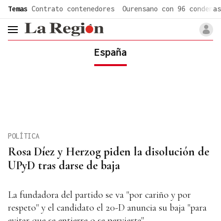
common.go-to-content
Temas
Contrato contenedores
Ourensano con 96 condenas
header.menu.open
España
POLÍTICA
Rosa Díez y Herzog piden la disolución de
UPyD tras darse de baja
La fundadora del partido se va "por cariño y por
respeto" y el candidato el 20-D anuncia su baja "para
evitar que se entierre o se pervierta".