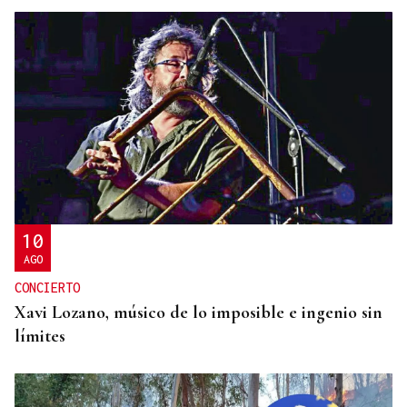
NO SE DESCARTAN MENORES DE EDAD
Ceuta investiga seis presuntas agresiones sexuales
a migrantes tras la entrada masiva
10
AGO
CONCIERTO
Xavi Lozano, músico de lo imposible e ingenio sin
límites