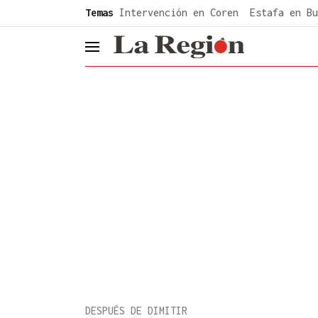
common.go-to-content
Temas
Intervención en Coren
Estafa en Bu
header.menu.open
DESPUÉS DE DIMITIR