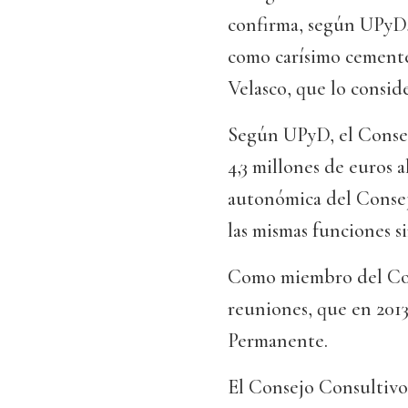
confirma, según UPyD, 
como carísimo cementer
Velasco, que lo consid
Según UPyD, el Consej
4,3 millones de euros a
autonómica del Consej
las mismas funciones si
Como miembro del Cons
reuniones, que en 2013
Permanente.
El Consejo Consultiv