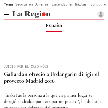
common.go-to-content
Temas
Sequía en Ourense
Incendio en Baltar
Bonoloto 
header.menu.open
España
JUICIO POR EL CASO NÓOS
Gallardón ofreció a Urdangarin dirigir el
proyecto Madrid 2016
"Iñaki fue la persona a la que en primer lugar se
dirigió el alcalde para ocupar mi puesto", ha dicho la
ex consejera delegada del proyecto