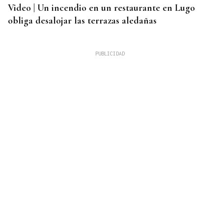
Video | Un incendio en un restaurante en Lugo
obliga desalojar las terrazas aledañas
TENSIÓN ENTRE ITALIA Y ESPAÑA
Italia califica de "inaceptable" la respuesta de
España tras el restablecimiento de controles
fronterizos