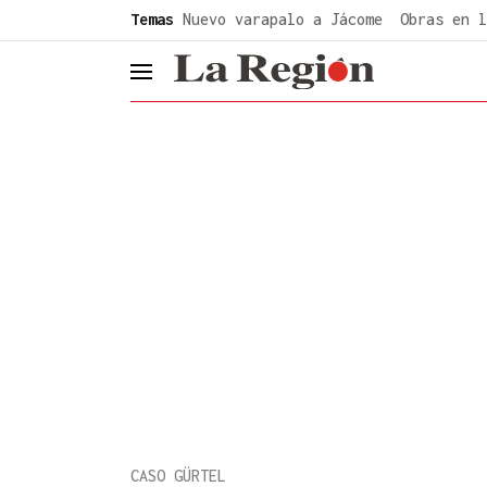
common.go-to-content
Temas
Nuevo varapalo a Jácome
Obras en l
header.menu.open
CASO GÜRTEL