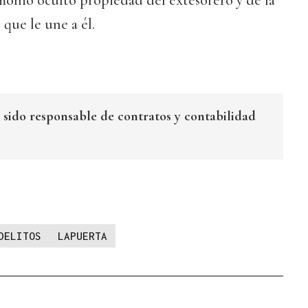
monio oculto propiedad del extesorero y de la
 que le une a él.
 sido responsable de contratos y contabilidad
DELITOS
LAPUERTA