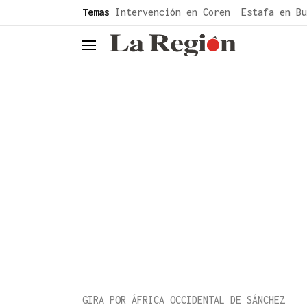
common.go-to-content
Temas
Intervención en Coren
Estafa en Bu
header.menu.open
GIRA POR ÁFRICA OCCIDENTAL DE SÁNCHEZ