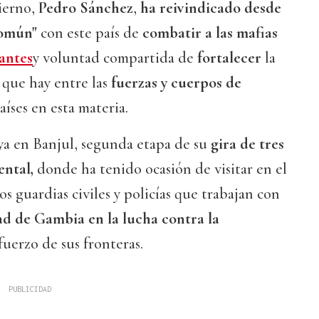
ierno,
Pedro Sánchez
,
ha reivindicado desde
común"
con este país de
combatir a las mafias
antes
y voluntad compartida de
fortalecer
la
n
que hay entre las
fuerzas y cuerpos de
aíses en esta materia.
ya en Banjul, segunda etapa de su
gira de tres
ental,
donde ha tenido ocasión de visitar en el
los guardias civiles y policías que trabajan con
ad de Gambia en la lucha contra la
fuerzo de sus fronteras.