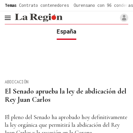
common.go-to-content
Temas
Contrato contenedores
Ourensano con 96 condenas
header.menu.open
España
ABDICACIÓN
El Senado aprueba la ley de abdicación del
Rey Juan Carlos
El pleno del Senado ha aprobado hoy definitivamente
la ley orgánica que permitirá la abdicación del Rey
Juan Carlos y la sucesión en la Corona