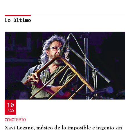
Lo último
ESPACIO SCHENGEN
Grande-Marlaska comunica a la Unión Europea la
decisión del gobierno de restablecer los controles
con Italia
10
AGO
CONCIERTO
Xavi Lozano, músico de lo imposible e ingenio sin