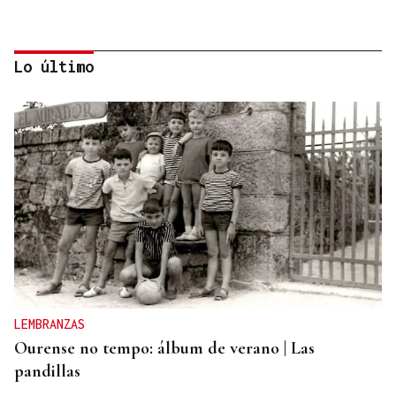
Lo último
"EN COORDINACIÓN CON EL GOBIERNO"
El PSOE garantiza que Felipe VI visitará Ceuta
“cuando sea oportuno”
LEMBRANZAS
Ourense no tempo: álbum de verano | Las
pandillas