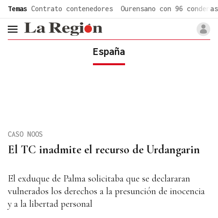
common.go-to-content
Temas
Contrato contenedores
Ourensano con 96 condenas
header.menu.open
España
CASO NOOS
El TC inadmite el recurso de Urdangarin
El exduque de Palma solicitaba que se declararan
vulnerados los derechos a la presunción de inocencia
y a la libertad personal