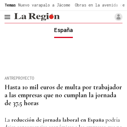
common.go-to-content
Temas
Nuevo varapalo a Jácome
Obras en la avenida de 
header.menu.open
España
ANTREPROYECTO
Hasta 10 mil euros de multa por trabajador
a las empresas que no cumplan la jornada
de 37,5 horas
La
reducción de jornada laboral en España
podría