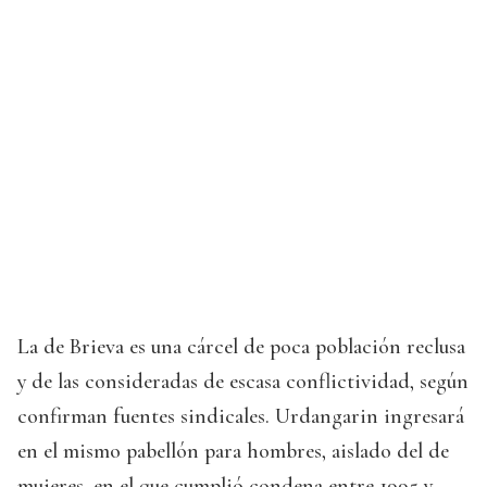
La de Brieva es una cárcel de poca población reclusa
y de las consideradas de escasa conflictividad, según
confirman fuentes sindicales. Urdangarin ingresará
en el mismo pabellón para hombres, aislado del de
mujeres, en el que cumplió condena entre 1995 y