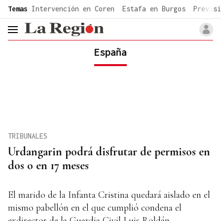
common.go-to-content
Temas
Intervención en Coren
Estafa en Burgos
Previsi
header.menu.open
España
TRIBUNALES
Urdangarin podrá disfrutar de permisos en
dos o en 17 meses
El marido de la Infanta Cristina quedará aislado en el
mismo pabellón en el que cumplió condena el
exdirector de la Guardia Civil Luis Roldán