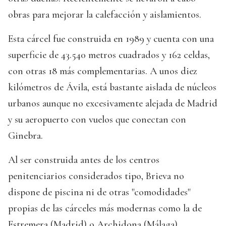
obras para mejorar la calefacción y aislamientos.
Esta cárcel fue construida en 1989 y cuenta con una
superficie de 43.540 metros cuadrados y 162 celdas,
con otras 18 más complementarias. A unos diez
kilómetros de Ávila, está bastante aislada de núcleos
urbanos aunque no excesivamente alejada de Madrid
y su aeropuerto con vuelos que conectan con
Ginebra.
Al ser construida antes de los centros
penitenciarios considerados tipo, Brieva no
dispone de piscina ni de otras "comodidades"
propias de las cárceles más modernas como la de
Estremera (Madrid) o Archidona (Málaga).