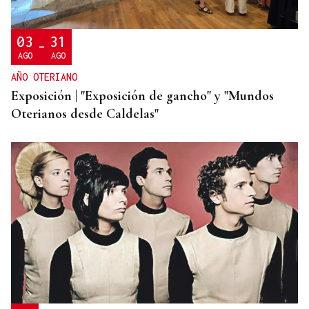
siguen en Ceuta y "blindar" la frontera con más
medios europeos
03
31
-
AGO
AGO
AÑO OTERIANO
Exposición | "Exposición de gancho" y "Mundos
Oterianos desde Caldelas"