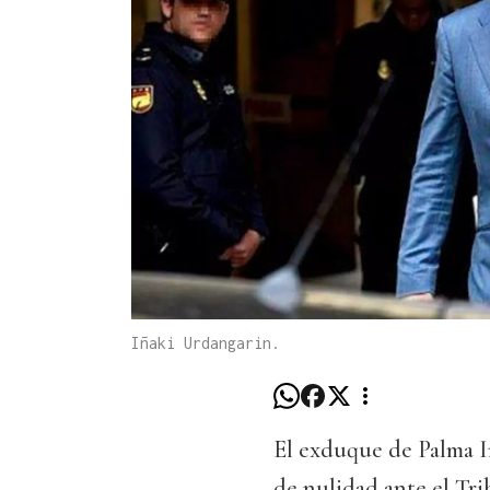
Iñaki Urdangarin.
El exduque de Palma I
de nulidad ante el Tri