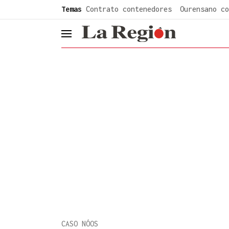
common.go-to-content
Temas
Contrato contenedores
Ourensano co
header.menu.open
CASO NÓOS