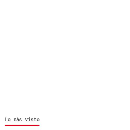
CON INSCRIPCIÓN
Observación astronómica en Aquis Querquennis
Lo más visto