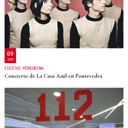
FALTA DE MEDIOS
Vivas pide expulsar de inmediato a migrantes que
siguen en Ceuta y "blindar" la frontera con más
medios europeos
09
AGO
FIESTAS PEREGRINA
Concierto de La Casa Azul en Pontevedra