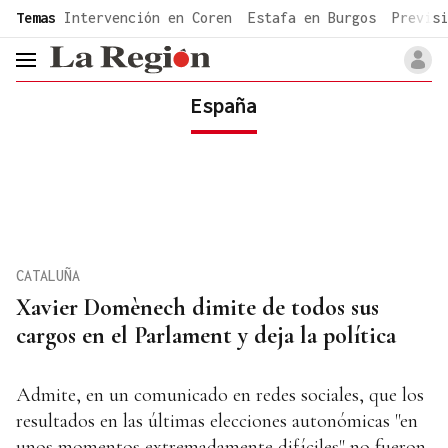
common.go-to-content
Temas
Intervención en Coren
Estafa en Burgos
Previsi
header.menu.open
España
CATALUÑA
Xavier Domènech dimite de todos sus
cargos en el Parlament y deja la política
Admite, en un comunicado en redes sociales, que los
resultados en las últimas elecciones autonómicas "en
unos momentos extremadamente difíciles" no fueron