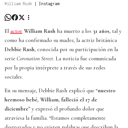
William Rush
|
Instagram
El
actor
William Rush
ha muerto a los
31 años
, tal y
como ha confirmado su madre, la actriz británica
Debbie Rush
, conocida por su participación en la
serie
Coronation Street
. La noticia fue comunicada
por la propia intérprete a través de sus redes
sociales.
En su mensaje, Debbie Rush explicó que “
nuestro
hermoso bebé, William, falleció el 17 de
diciembre
” y expresó el profundo dolor que
atraviesa la familia. “Estamos completamente
destrozados y no existen palabras que describan la