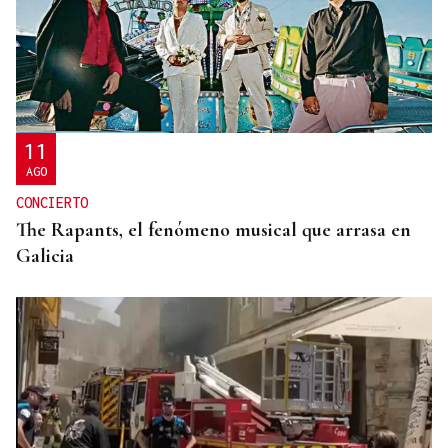
OBITUARIO
Muere el padre de Paula Echevarría, Luis, a los 76
años
11
AGO
CONCIERTO
The Rapants, el fenómeno musical que arrasa en
Galicia