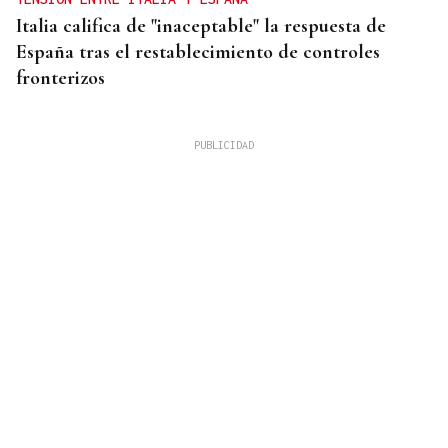
Italia califica de "inaceptable" la respuesta de
España tras el restablecimiento de controles
fronterizos
QUEN CHO DIXO
¿Sabe usted que hacen un italiano, un sevillano y
un canario en O Carballiño?