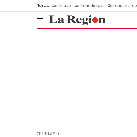
common.go-to-content
Temas
Contrato contenedores
Ourensano co
header.menu.open
OBITUARIO