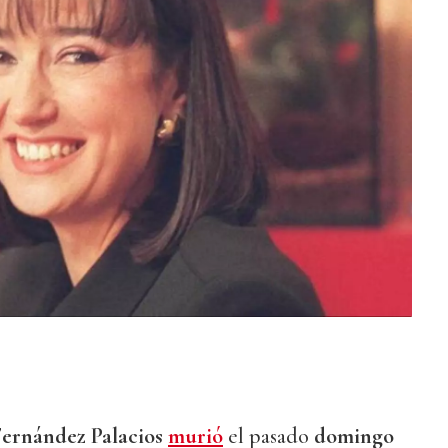
Fernández Palacios
murió
el pasado
domingo