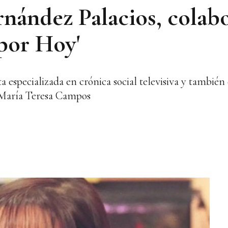
nández Palacios, colab
 por Hoy'
 especializada en crónica social televisiva y tambié
e María Teresa Campos