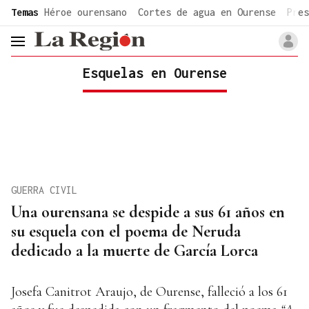
common.go-to-content
Temas
Héroe ourensano
Cortes de agua en Ourense
Pres
header.menu.open
Esquelas en Ourense
GUERRA CIVIL
Una ourensana se despide a sus 61 años en
su esquela con el poema de Neruda
dedicado a la muerte de García Lorca
Josefa Canitrot Araujo, de Ourense, falleció a los 61