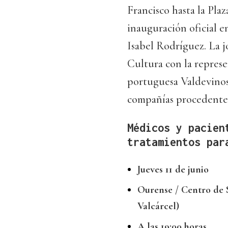
Francisco hasta la Plaz
inauguración oficial e
Isabel Rodríguez. La jo
Cultura con la represe
portuguesa Valdevinos.
compañías procedentes
Médicos y pacien
tratamientos par
Jueves 11 de junio
Ourense / Centro de 
Valcárcel)
A las 19:00 horas