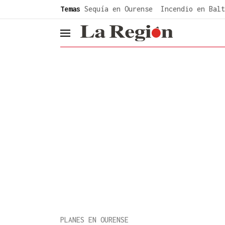
common.go-to-content
Temas
Sequía en Ourense
Incendio en Balt
header.menu.open
PLANES EN OURENSE