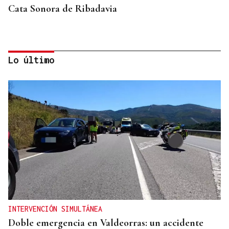
Cata Sonora de Ribadavia
Lo último
06
AGO
+DEPORTE
Bienestar al aire libre con la sesión de pilates en la
INTERVENCIÓN SIMULTÁNEA
piscina de Luíntra
Doble emergencia en Valdeorras: un accidente