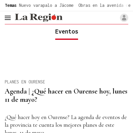
common.go-to-content
Temas
Nuevo varapalo a Jácome
Obras en la avenida de 
header.menu.open
Eventos
PLANES EN OURENSE
Agenda | ¿Qué hacer en Ourense hoy, lunes
11 de mayo?
¿Qué hacer hoy en Ourense? La agenda de eventos de
la provincia te cuenta los mejores planes de este
lunes, 11 de mayo