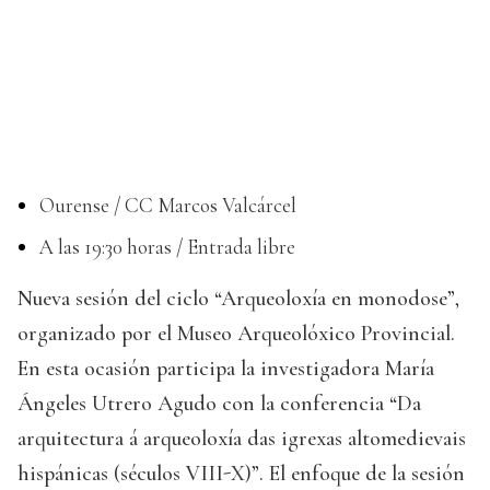
Ourense / CC Marcos Valcárcel
A las 19:30 horas / Entrada libre
Nueva sesión del ciclo “Arqueoloxía en monodose”,
organizado por el Museo Arqueolóxico Provincial.
En esta ocasión participa la investigadora María
Ángeles Utrero Agudo con la conferencia “Da
arquitectura á arqueoloxía das igrexas altomedievais
hispánicas (séculos VIII-X)”. El enfoque de la sesión