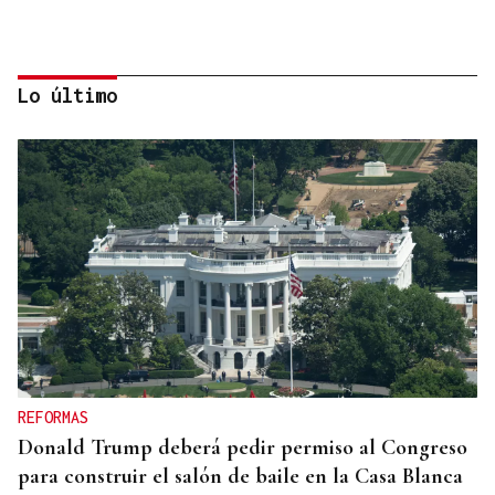
Lo último
03
31
-
AGO
AGO
AÑO OTERIANO
Exposición | "Exposición de gancho" y "Mundos
REFORMAS
Oterianos desde Caldelas"
Donald Trump deberá pedir permiso al Congreso
para construir el salón de baile en la Casa Blanca