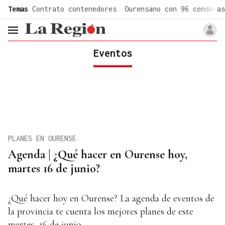
common.go-to-content
Temas
Contrato contenedores
Ourensano con 96 condenas
header.menu.open
Eventos
PLANES EN OURENSE
Agenda | ¿Qué hacer en Ourense hoy,
martes 16 de junio?
¿Qué hacer hoy en Ourense? La agenda de eventos de
la provincia te cuenta los mejores planes de este
martes, 16 de junio