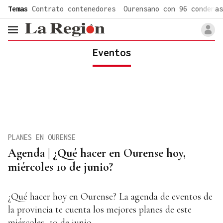
common.go-to-content
Temas
Contrato contenedores
Ourensano con 96 condenas
header.menu.open
Eventos
PLANES EN OURENSE
Agenda | ¿Qué hacer en Ourense hoy,
miércoles 10 de junio?
¿Qué hacer hoy en Ourense? La agenda de eventos de
la provincia te cuenta los mejores planes de este
miércoles, 10 de junio