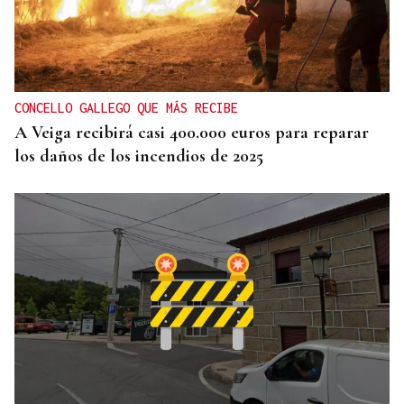
07
AGO
CONCIERTO
Comunión entre el folk gallego y el techno
CONCELLO GALLEGO QUE MÁS RECIBE
orgánico con Baiuca
A Veiga recibirá casi 400.000 euros para reparar
los daños de los incendios de 2025