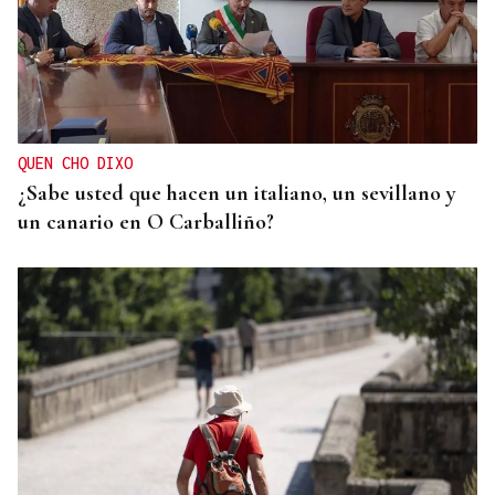
PLANES EN OURENSE
Agenda | ¿Qué hacer en Ourense hoy, domingo 9
de agosto?
QUEN CHO DIXO
¿Sabe usted que hacen un italiano, un sevillano y
un canario en O Carballiño?