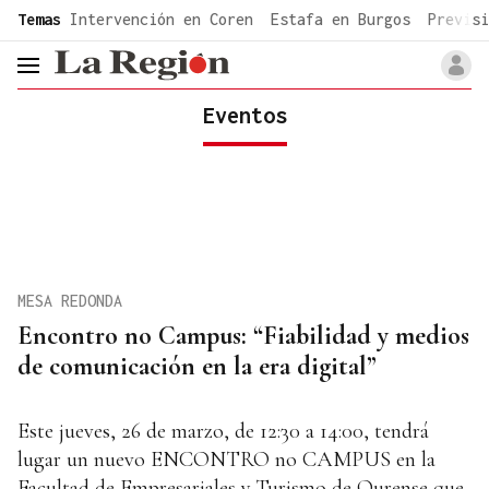
common.go-to-content
Temas
Intervención en Coren
Estafa en Burgos
Previsi
header.menu.open
Eventos
MESA REDONDA
Encontro no Campus: “Fiabilidad y medios
de comunicación en la era digital”
Este jueves, 26 de marzo, de 12:30 a 14:00, tendrá
lugar un nuevo ENCONTRO no CAMPUS en la
Facultad de Empresariales y Turismo de Ourense que,