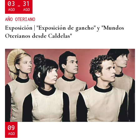
03
31
-
AGO
AGO
AÑO OTERIANO
Exposición | "Exposición de gancho" y "Mundos
Oterianos desde Caldelas"
09
AGO