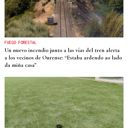
06
AGO
+DEPORTE
Bienestar al aire libre con la sesión de pilates en la
FUEGO FORESTAL
piscina de Luíntra
Un nuevo incendio junto a las vías del tren alerta
a los vecinos de Ourense: “Estaba ardendo ao lado
da miña casa”