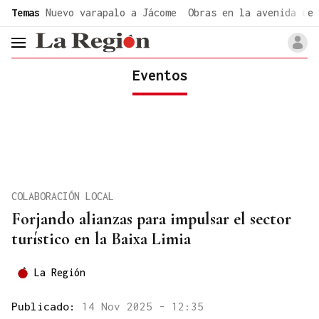
common.go-to-content
Temas
Nuevo varapalo a Jácome
Obras en la avenida de 
header.menu.open
Eventos
COLABORACIÓN LOCAL
Forjando alianzas para impulsar el sector
turístico en la Baixa Limia
La Región
Publicado:
14 Nov 2025 - 12:35