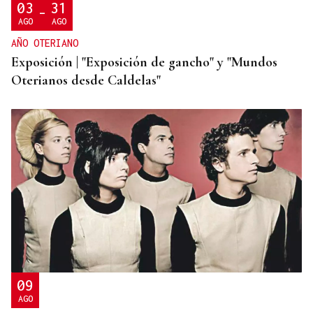
03
31
-
AGO
AGO
AÑO OTERIANO
Exposición | "Exposición de gancho" y "Mundos
Oterianos desde Caldelas"
09
AGO