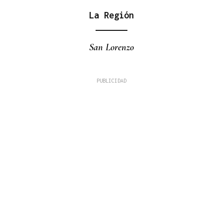
La Región
San Lorenzo
Fernando Román Alonso
TRIBUNA
A Alameda ou Horta do Concello