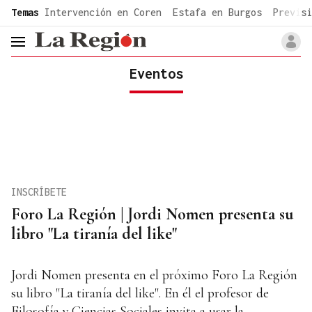
common.go-to-content
Temas
Intervención en Coren
Estafa en Burgos
Previsi
header.menu.open
Eventos
INSCRÍBETE
Foro La Región | Jordi Nomen presenta su
libro "La tiranía del like"
Jordi Nomen presenta en el próximo Foro La Región
su libro "La tiranía del like". En él el profesor de
Filosofía y Ciencias Sociales invita a usar la