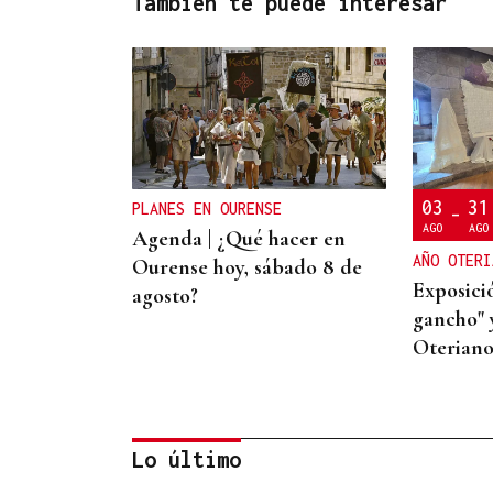
También te puede interesar
03
31
PLANES EN OURENSE
-
AGO
AGO
Agenda | ¿Qué hacer en
AÑO OTERI
Ourense hoy, sábado 8 de
Exposició
agosto?
gancho"
Oteriano
Lo último