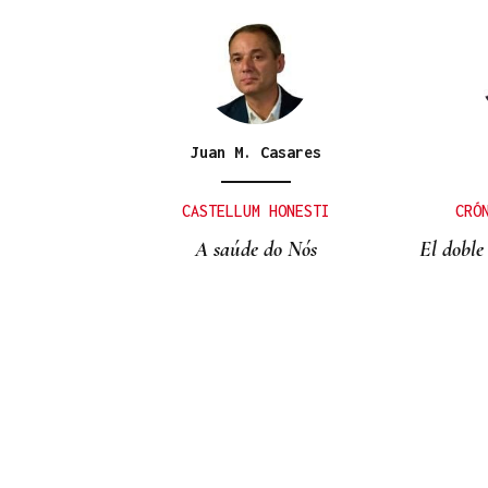
07
AGO
CONCIERTO
Comunión entre el folk
Juan M. Casares
gallego y el techno
orgánico con Baiuca
CASTELLUM HONESTI
CRÓ
A saúde do Nós
El doble 
GATOS DE OURENSE
Galería | Un álbum lleno de