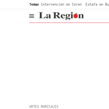
common.go-to-content
Temas
Intervención en Coren
Estafa en Bu
header.menu.open
ARTES MARCIALES