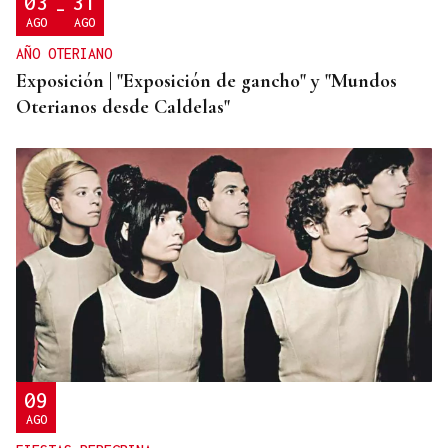
03
31
-
AGO
AGO
AÑO OTERIANO
Exposición | "Exposición de gancho" y "Mundos
Oterianos desde Caldelas"
09
AGO