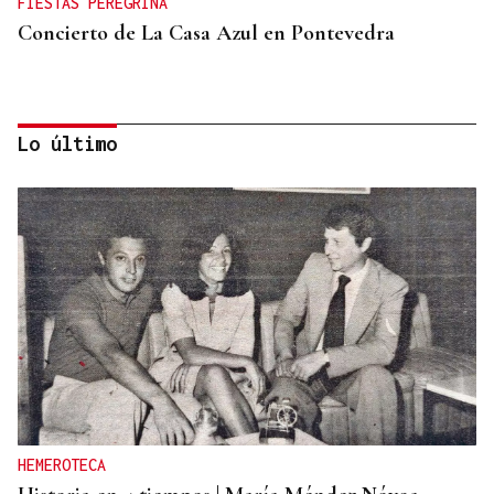
FIESTAS PEREGRINA
Concierto de La Casa Azul en Pontevedra
Lo último
07
AGO
CONCIERTO
Comunión entre el folk gallego y el techno
HEMEROTECA
orgánico con Baiuca