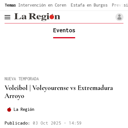
common.go-to-content
Temas
Intervención en Coren
Estafa en Burgos
Previsi
header.menu.open
Eventos
NUEVA TEMPORADA
Voleibol | Voleyourense vs Extremadura
Arroyo
La Región
Publicado:
03 Oct 2025 - 14:59