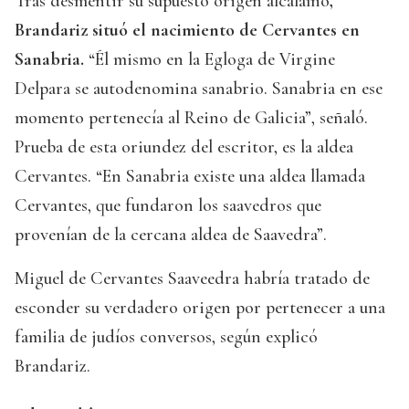
Tras desmentir su supuesto origen alcalaíno
,
Brandariz situó el nacimiento de Cervantes en
Sanabria.
“Él mismo en la Egloga de Virgine
Delpara se autodenomina sanabrio. Sanabria en ese
momento pertenecía al Reino de Galicia”, señaló.
Prueba de esta oriundez del escritor, es la aldea
Cervantes. “En Sanabria existe una aldea llamada
Cervantes, que fundaron los saavedros que
provenían de la cercana aldea de Saavedra”.
Miguel de Cervantes Saaveedra habría tratado de
esconder su verdadero origen por pertenecer a una
familia de judíos conversos, según explicó
Brandariz.