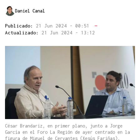
Daniel Canal
Publicado:
21 Jun 2024 - 00:51
—
Actualizado:
21 Jun 2024 - 13:12
César Brandariz, en primer plano, junto a Jorge
García en el Foro La Región de ayer centrado en la
figura de Miguel de Cervantes (Xesús Fariñas).