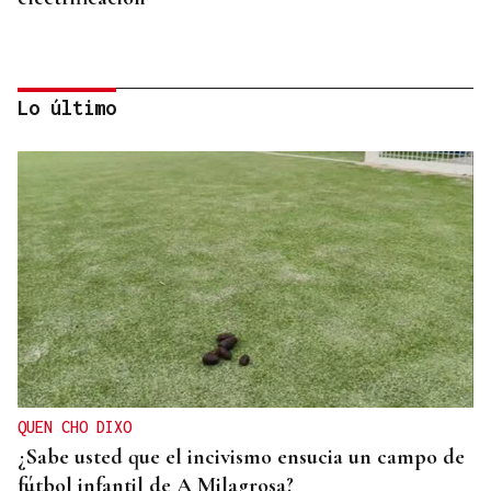
Lo último
ÁLBUM DE FOTOS
Galería | Mario Ruiz-Tagle, CEO de Iberdrola
España, congrega a numerosas personalidades en
el Foro La Región
QUEN CHO DIXO
¿Sabe usted que el incivismo ensucia un campo de
fútbol infantil de A Milagrosa?