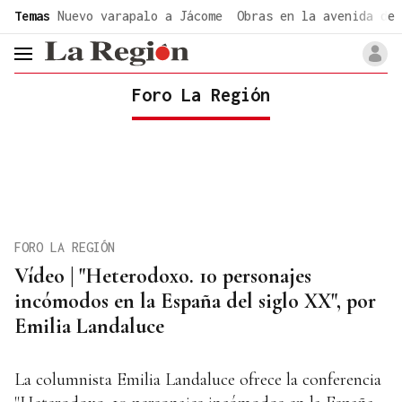
common.go-to-content
Temas
Nuevo varapalo a Jácome
Obras en la avenida de 
header.menu.open
Foro La Región
FORO LA REGIÓN
Vídeo | "Heterodoxo. 10 personajes
incómodos en la España del siglo XX", por
Emilia Landaluce
La columnista Emilia Landaluce ofrece la conferencia